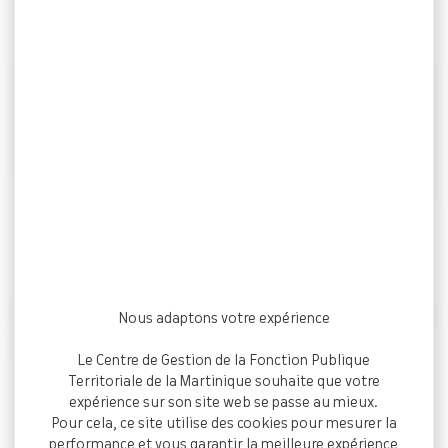
Simplifiez vos déclarations de
cotisations
avec l’espace dédié
aux Collectivités
NET COTISATION : quels avantages vous
Nous adaptons votre expérience
offre cet espace dédié ?
Le Centre de Gestion de la Fonction Publique
Territoriale de la Martinique souhaite que votre
Facilité d’utilisation :
Accédez à votre espace
expérience sur son site web se passe au mieux.
personnel en quelques clics depuis notre site
Pour cela, ce site utilise des cookies pour mesurer la
performance et vous garantir la meilleure expérience
internet.