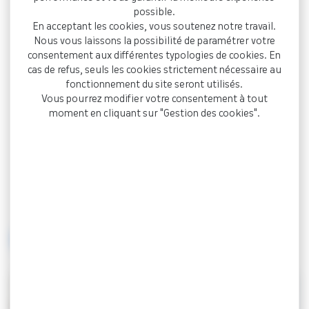
possible.
Gestion centralisée :
Consultez et suivez
En acceptant les cookies, vous soutenez notre travail.
l’historique de vos déclarations en un seul
Nous vous laissons la possibilité de paramétrer votre
endroit, facilitant ainsi la gestion de vos
consentement aux différentes typologies de cookies. En
cas de refus, seuls les cookies strictement nécessaire au
obligations administratives.
fonctionnement du site seront utilisés.
Sécurité renforcée :
Bénéficiez d’un
Vous pourrez modifier votre consentement à tout
environnement sécurisé pour effectuer vos
moment en cliquant sur "Gestion des cookies".
déclarations en toute confiance.
Notifications en temps réel :
Recevez des
alertes instantanées pour être informé des
échéances importantes et des nouvelles
concernant vos déclarations de cotisations.
Accèdez à NET COTISATION