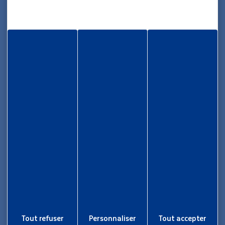
Maison des Collectivités Territoriales
ZAC Étang z’abricots - BP 1169
97249 Fort-de-France Cedex
05 96 70 08 86
Informations
Rapport d’activité
Nous rejoindre
Aide et accessibilité
Tout refuser
Personnaliser
Tout accepter