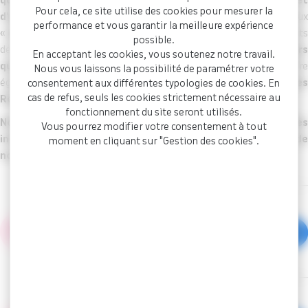
que nous avons organisés
, les
actions de prévention et
Pour cela, ce site utilise des cookies pour mesurer la
d’accompagnement des agents
, le suivi des dossiers relatifs aux
performance et vous garantir la meilleure expérience
« carrières et retraites »
, ainsi que d’autres domaines pertinent
possible.
de nos missions. De plus, vous découvrirez
l
es projets majeurs
En acceptant les cookies, vous soutenez notre travail.
que nous avons réalisés en 2025.
Ce rapport vous offr
Nous vous laissons la possibilité de paramétrer votre
également un aperçu de notre contribution à la
gestion de
consentement aux différentes typologies de cookies. En
cas de refus, seuls les cookies strictement nécessaire au
Ressources Humaines
au sein de nos Collectivités affiliées.
fonctionnement du site seront utilisés.
Nous espérons que ce document vous fournira des
Vous pourrez modifier votre consentement à tout
informations utiles et vous donnera un aperçu approfondi de
moment en cliquant sur "Gestion des cookies".
notre travail au service des Collectivités Locales.
Rapport d'activité 2025 - CDG
Martinique
Document PDF - 14,6 Mo
Rapport d'activité 2024 - CDG