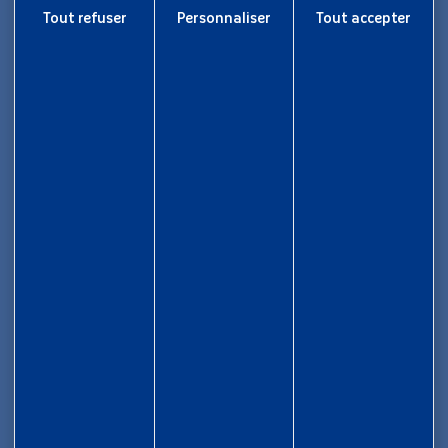
Tout refuser
Personnaliser
Tout accepter
Maison des Collectivités Territoriales
ZAC Étang z’abricots - BP 1169
97249 Fort-de-France Cedex
05 96 70 08 86
Informations
Rapport d’activité
Nous rejoindre
Aide et accessibilité
Plan de site
Gestion des cookies
Liens utiles
Newsletter