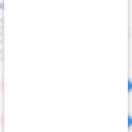
Des outils à Votre service
Notre application web données sociales offre une expérience
simplifiée en pré-remplissant votre RSU grâce aux fichiers N4DS ou
DSN, ainsi que SOFAXIS pour les Collectivités adhérentes au contrat
d’assurance statutaire CNP.
Des
outils sont mis à votre disposition
afin de faciliter la
réalisation de votre saisie :
Guide d'élaboration du RSU avec le
CDG MARTINIQUE
Document PDF - 5,1 Mo
Guide utilisateur RSU 2023
Document PDF - 4,9 Mo