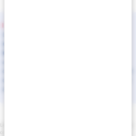
INTRODUCTION
Le
CDG MARTINIQUE accompagne les
collectivités
tout au long de leur
déclaration de RSU
en offrant une
assistance personnalisée à la saisie des
données, élaborant des fiches synthèses sur
demande, et assurant un accompagnement
à chaque étape du processus.
Le
Rapport Social Unique (RSU)
constitue l’outil de référence qui
centralise l’ensemble des données chiffrées lié
à la gestion des