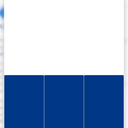
Visionnez un tuto vidéo - Cliquez ici
Un accompagnement personnalisé
Notre équipe est à vos côtés tout au long de la campagne RSU. Pour
des questions ou des besoins spécifiques, contactez-nous à
donnees-sociales@cdg-martinique.fr
.
Une fois votre saisie terminée, profitez de nos synthèses « RH »
personnalisées, fournissant un aperçu clair du Bilan Social, de
l’Égalité Professionnelle, de la Santé, de la Sécurité et des
Conditions de Travail, des Risques Psychosociaux, de l’Absentéisme
et des comparaisons d’indicateurs.
Ces synthèses ne sont pas seulement des outils informatifs, mais
également des facilitateurs de dialogue social, de suivi, de
communication interne et d’aide à la prise de décision. Avec le CDG
MARTINIQUE, déclarez votre RSU en toute confiance, soutenu par