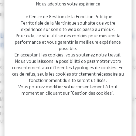
Nous adaptons votre expérience
travail, l’action sociale et la protection sociale, le dialogue social.
Il est obligatoire et doit être renouvelé chaque année.
Le Centre de Gestion de la Fonction Publique
Territoriale de la Martinique souhaite que votre
expérience sur son site web se passe au mieux.
Le CDG MARTINIQUE, votre partenaire dans
Pour cela, ce site utilise des cookies pour mesurer la
performance et vous garantir la meilleure expérience
l’élaboration du RSU
possible.
En acceptant les cookies, vous soutenez notre travail.
Le Centre de Gestion a pour mission d’accompagner les collectivités
Nous vous laissons la possibilité de paramétrer votre
dans la réalisation de leur Rapport Social Unique, la prise en main du
consentement aux différentes typologies de cookies. En
cas de refus, seuls les cookies strictement nécessaire au
logiciel et, à termes, de présenter au Comité Social Territorial, les
fonctionnement du site seront utilisés.
données des collectivités de moins de 50 agents.
Vous pourrez modifier votre consentement à tout
Afin de vous simplifier la réalisation de ce rapport, le CDG
moment en cliquant sur "Gestion des cookies".
MARTINIQUE met à votre disposition un ensemble de ressources sur
cette page (avec notamment un guide utilisateur de l’application
Données sociales et une fiche pratique pour la première connexion,
une foire aux questions…)