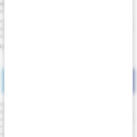
ressources humaines
d’une collectivité ou d’un établissement
public.
Avec une équipe dédiée, le CDG MARTINIQUE garantit la cohérence
de la déclaration, permettant aux collectivités de remplir leur RSU
de manière transparente et conforme.
Le Rapport Social Unique c’est :
Il permet de dresser un bilan de vos ressources humaines et
d’apprécier votre situation à la lumière des données sociales. Son
contenu s’articule autour de différentes thématiques : l’emploi, le
recrutement, les parcours professionnels, la formation, les
rémunérations, la santé et la sécurité au travail, l’organisation du