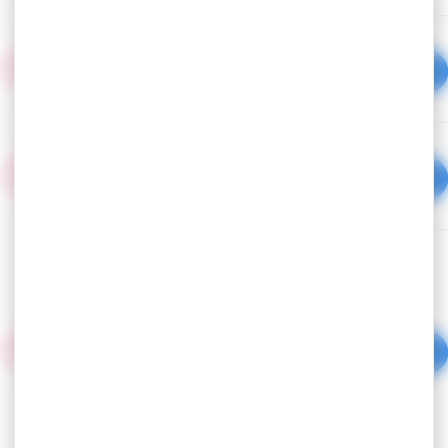
FAQ RSU
Document PDF - 549,4 Ko
Guide de l'essentiel RSU
Document PDF - 4,5 Mo
Arrêté du 14 août 2023 modifiant
l'arrêté du 10 décembre 2021 fixant
pour la Fonction Publique
Territoriale, la liste des indicateurs
contenus dans la base de données
sociales
Document PDF - 244,2 Ko