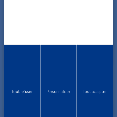
Informations
Rapport d’activité
Nous rejoindre
Aide et accessibilité
Plan de site
Gestion des cookies
Liens utiles
Newsletter
Inscrivez-vous pour ne rien rater !
Tout refuser
Personnaliser
Tout accepter
Je m'inscris