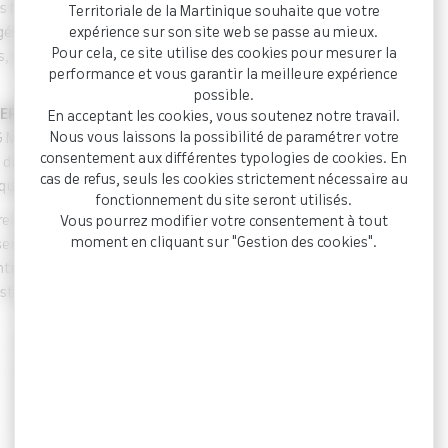
 fortement sollicités,
Territoriale de la Martinique souhaite que votre
expérience sur son site web se passe au mieux.
agés. Nous partageons
Pour cela, ce site utilise des cookies pour mesurer la
s, les mêmes contraintes
performance et vous garantir la meilleure expérience
possible.
ERGENCE RH
, le nouveau
En acceptant les cookies, vous soutenez notre travail.
Nous vous laissons la possibilité de paramétrer votre
DG Martinique à destination
consentement aux différentes typologies de cookies. En
 directeurs des ressources
cas de refus, seuls les cookies strictement nécessaire au
quaises.
fonctionnement du site seront utilisés.
re régulier, structuré et
Vous pourrez modifier votre consentement à tout
moment en cliquant sur "Gestion des cookies".
ser une logique
ntrer dans une dynamique
struction.
L’objectif : proposer un cadre régulier et structuré pour
passer d’une logique d’information descendante à une
dynamique de partage d’expertise et de co-
construction.