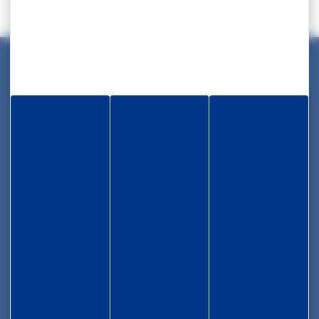
Maison des Collectivités Territoriales
ZAC Étang z’abricots - BP 1169
97249 Fort-de-France Cedex
05 96 70 08 86
Informations