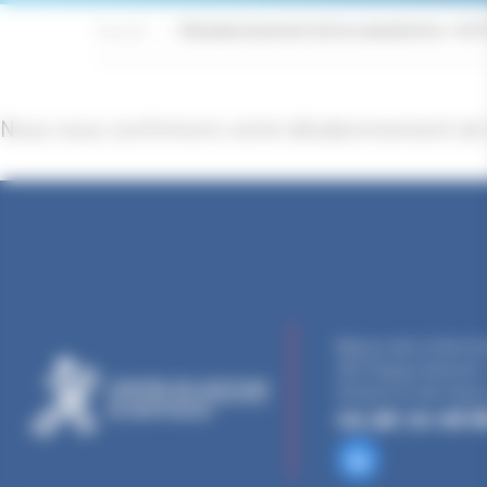
Accueil
Désabonnement de la newsletter « ACT
Nous vous confirmons votre désabonnement de 
Maison des Collectivi
ZAC Étang z’abricots 
97249 Fort-de-Franc
05 96 70 08 