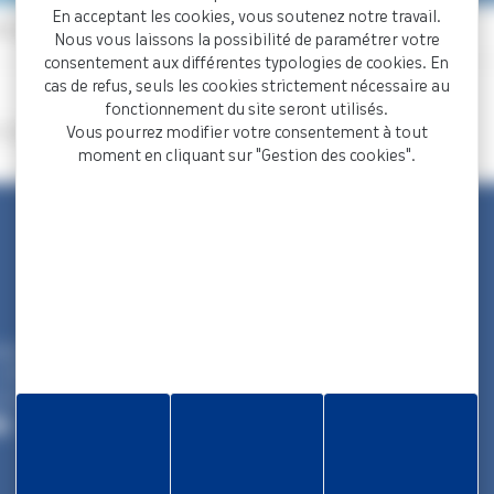
En acceptant les cookies, vous soutenez notre travail.
U CDG Martinique » confirmé
Nous vous laissons la possibilité de paramétrer votre
consentement aux différentes typologies de cookies. En
cas de refus, seuls les cookies strictement nécessaire au
fonctionnement du site seront utilisés.
la newsletter
« ACTU CDG Martinique »
.
Vous pourrez modifier votre consentement à tout
moment en cliquant sur "Gestion des cookies".
Informations
tés Territoriales
Rapport d’activité
- BP 1169
Nous rejoindre
e Cedex
Aide et accessibilité
86
Plan de site
Gestion des cookies