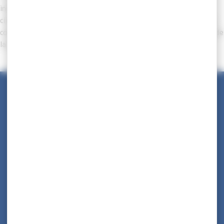
incompatibles avec les fonctions exercées par l’agent, la
circonstance qu’ils sont sans lien avec le service et qu’ils aient été
commis en dehors de celui-ci ne faisant pas obstacle au prononcé de
la sanction infligée.
Maison des Collectivités Territoriales
ZAC Étang z’abricots - BP 1169
97249 Fort-de-France Cedex