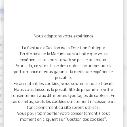
Discipline
TA Montreuil, 03 juin 2025, n° 2309456
Nous adaptons votre expérience
La décision du
Tribunal administratif de Montreuil n° 2309456
du 03 juin 2025
rappelle que des faits ayant conduit à une
Le Centre de Gestion de la Fonction Publique
condamnation pénale peuvent également justifier une sanction
Territoriale de la Martinique souhaite que votre
disciplinaire.
expérience sur son site web se passe au mieux.
Pour cela, ce site utilise des cookies pour mesurer la
Ainsi, la circonstance qu’un agent ait fait l’objet d’une condamnation
performance et vous garantir la meilleure expérience
à une peine de vingt-trois ans de réclusion criminelle pour actes de
possible.
torture ou de barbarie ayant entrainé la mort sans intention de la
En acceptant les cookies, vous soutenez notre travail.
donner, qui a donné lieu à une large diffusion au public, tant par la
Nous vous laissons la possibilité de paramétrer votre
presse locale que nationale, relatant de manière précise le déroulé
consentement aux différentes typologies de cookies. En
cas de refus, seuls les cookies strictement nécessaire au
des faits et les implications de chacun des protagonistes
fonctionnement du site seront utilisés.
nommément désignés, portant ainsi atteinte au renom et à l’image
Vous pourrez modifier votre consentement à tout
de la Commune, justifie la révocation de l’intéressé.
moment en cliquant sur "Gestion des cookies".
Eu égard à leur nature et leur gravité particulière, ces faits sont