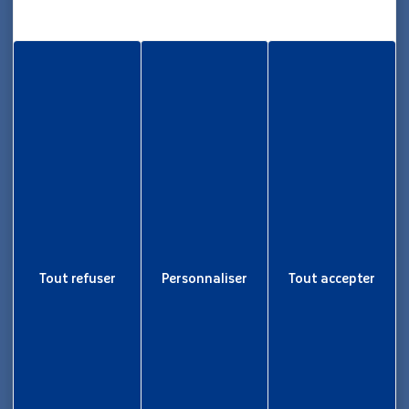
05 96 70 08 86
Informations
Rapport d’activité
Nous rejoindre
Aide et accessibilité
Plan de site
Gestion des cookies
Liens utiles
Tout refuser
Personnaliser
Tout accepter
Newsletter
Inscrivez-vous pour ne rien rater !
Je m'inscris