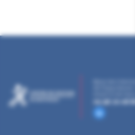
Maison des Collectivi
ZAC Étang z’abricots 
97249 Fort-de-Franc
05 96 70 08 