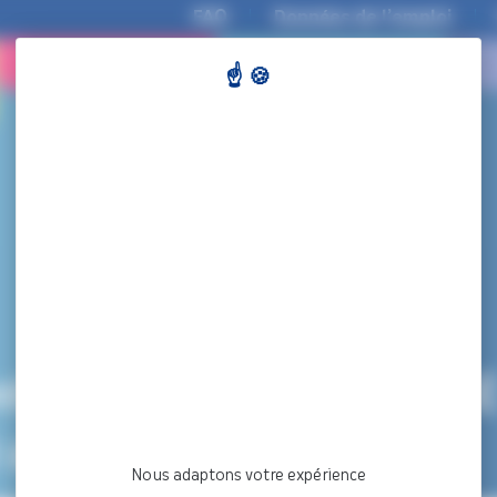
FAQ
Données de l’emploi
COLLECTIVITÉS
DEMANDEURS
D’EMPLOI
t de grade 2024 – CASE
é au CDG le 07/11/2024)
Nous adaptons votre expérience