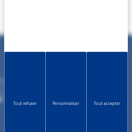
Informations
tés Territoriales
Rapport d’activité
- BP 1169
Nous rejoindre
e Cedex
Aide et accessibilité
86
Tout refuser
Personnaliser
Tout accepter
Plan de site
Gestion des cookies
Liens utiles