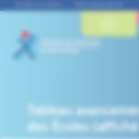
Panneau de gestion des cookies
Accéder au contenu
Outils d'accessibilité
QUI
SOMMES-
NOUS ?
Tableau avancemen
des Écoles (affich