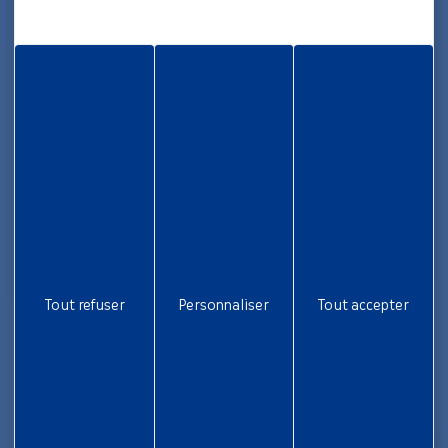
05 96 70 08 86
Informations
Rapport d’activité
Nous rejoindre
Aide et accessibilité
Plan de site
Gestion des cookies
Liens utiles
Tout refuser
Personnaliser
Tout accepter
Newsletter
Inscrivez-vous pour ne rien rater !
Je m'inscris