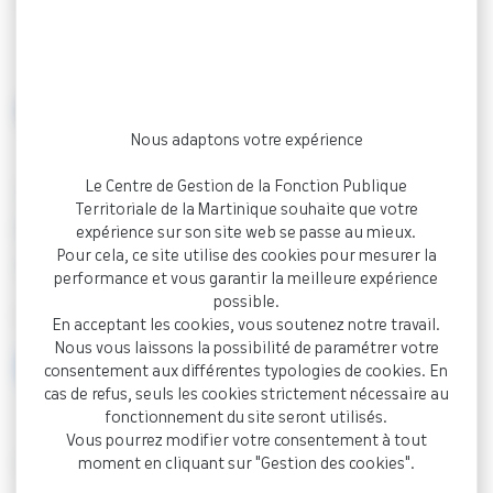
Accueil
Documentation
Commune (affiché au CDG
le 27/11/2024)
ARRÊTÉ
Nous adaptons votre expérience
Le Centre de Gestion de la Fonction Publique
Tableau avancement de grade 2024 –
Territoriale de la Martinique souhaite que votre
MARIN Commune (affiché au CDG le
expérience sur son site web se passe au mieux.
Pour cela, ce site utilise des cookies pour mesurer la
27/11/2024)
performance et vous garantir la meilleure expérience
possible.
Document PDF - 3,5 Mo
En acceptant les cookies, vous soutenez notre travail.
Nous vous laissons la possibilité de paramétrer votre
Visualiser
consentement aux différentes typologies de cookies. En
cas de refus, seuls les cookies strictement nécessaire au
fonctionnement du site seront utilisés.
Vous pourrez modifier votre consentement à tout
< Retour à la documentation
moment en cliquant sur "Gestion des cookies".