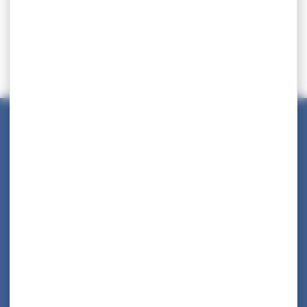
Maison des Collectivités Territoriales
ZAC Étang z’abricots - BP 1169
97249 Fort-de-France Cedex