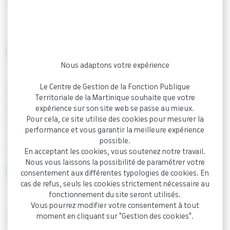
Accueil
Documentation
CCAS (affiché au CDG le
09/12/2024)
ARRÊTÉ
Nous adaptons votre expérience
Le Centre de Gestion de la Fonction Publique
Tableau avancement de grade 2024 –
Territoriale de la Martinique souhaite que votre
TROIS ILÊTS CCAS (affiché au CDG le
expérience sur son site web se passe au mieux.
Pour cela, ce site utilise des cookies pour mesurer la
09/12/2024)
performance et vous garantir la meilleure expérience
possible.
Document PDF - 493,8 Ko
En acceptant les cookies, vous soutenez notre travail.
Nous vous laissons la possibilité de paramétrer votre
Visualiser
consentement aux différentes typologies de cookies. En
cas de refus, seuls les cookies strictement nécessaire au
fonctionnement du site seront utilisés.
Vous pourrez modifier votre consentement à tout
< Retour à la documentation
moment en cliquant sur "Gestion des cookies".