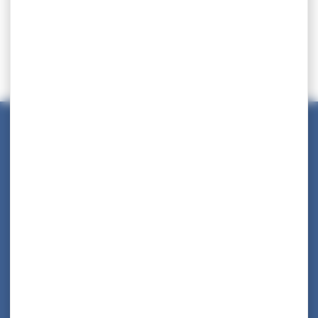
Maison des Collectivités Territoriales
ZAC Étang z’abricots - BP 1169
97249 Fort-de-France Cedex