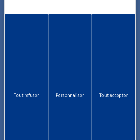
05 96 70 08 86
Informations
Rapport d’activité
Nous rejoindre
Aide et accessibilité
Plan de site
Gestion des cookies
Liens utiles
Tout refuser
Personnaliser
Tout accepter
Newsletter
Inscrivez-vous pour ne rien rater !
Je m'inscris