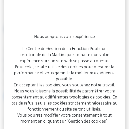
Accueil
Documentation
Caisse des Écoles (affiché
au CDG le 05/08/2025)
ARRÊTÉ
Nous adaptons votre expérience
Le Centre de Gestion de la Fonction Publique
Tableau avancement de grade 2025 –
Territoriale de la Martinique souhaite que votre
DIAMANT Caisse des Écoles (affiché au
expérience sur son site web se passe au mieux.
Pour cela, ce site utilise des cookies pour mesurer la
CDG le 05/08/2025)
performance et vous garantir la meilleure expérience
possible.
Document PDF - 1,5 Mo
En acceptant les cookies, vous soutenez notre travail.
Nous vous laissons la possibilité de paramétrer votre
Visualiser
consentement aux différentes typologies de cookies. En
cas de refus, seuls les cookies strictement nécessaire au
fonctionnement du site seront utilisés.
Vous pourrez modifier votre consentement à tout
< Retour à la documentation
moment en cliquant sur "Gestion des cookies".