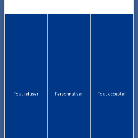
05 96 70 08 86
Informations
Rapport d’activité
Nous rejoindre
Aide et accessibilité
Plan de site
Gestion des cookies
Liens utiles
Tout refuser
Personnaliser
Tout accepter
Newsletter
Inscrivez-vous pour ne rien rater !
Je m'inscris