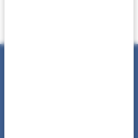
Maison des Collectivités Territoriales
ZAC Étang z’abricots - BP 1169
97249 Fort-de-France Cedex