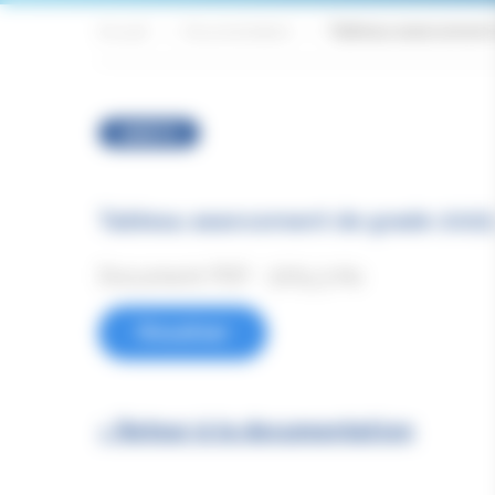
Accueil
Documentation
Tableau avancement d
ARRÊTÉ
Tableau avancement de grade 2025 
Document PDF - 569,3 Ko
Visualiser
< Retour à la documentation