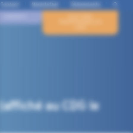
Contact
Newsletter
Évènements
CANDIDATS
ÉLECTIONS
PROFESSIONNELLES
2026
affiché au CDG le