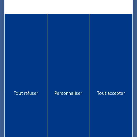
05 96 70 08 86
Informations
Rapport d’activité
Nous rejoindre
Aide et accessibilité
Plan de site
Gestion des cookies
Liens utiles
Tout refuser
Personnaliser
Tout accepter
Newsletter
Inscrivez-vous pour ne rien rater !
Je m'inscris