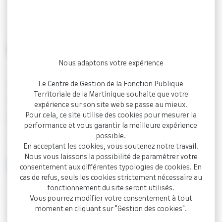
Accueil
Documentation
Commune (affiché au CDG
le 26/09/2025)
ARRÊTÉ
Nous adaptons votre expérience
Le Centre de Gestion de la Fonction Publique
Tableau avancement de grade 2025 –
Territoriale de la Martinique souhaite que votre
TROIS ÎLETS Commune (affiché au CDG
expérience sur son site web se passe au mieux.
Pour cela, ce site utilise des cookies pour mesurer la
le 26/09/2025)
performance et vous garantir la meilleure expérience
possible.
Document PDF - 829,8 Ko
En acceptant les cookies, vous soutenez notre travail.
Nous vous laissons la possibilité de paramétrer votre
Visualiser
consentement aux différentes typologies de cookies. En
cas de refus, seuls les cookies strictement nécessaire au
fonctionnement du site seront utilisés.
Vous pourrez modifier votre consentement à tout
< Retour à la documentation
moment en cliquant sur "Gestion des cookies".