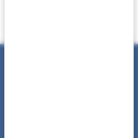
Maison des Collectivités Territoriales
ZAC Étang z’abricots - BP 1169
97249 Fort-de-France Cedex