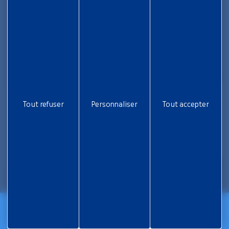
Nous rejoindre
Aide et accessibilité
Plan de site
Gestion des cookies
Liens utiles
Newsletter
Tout refuser
Personnaliser
Tout accepter
Inscrivez-vous pour ne rien rater !
Je m'inscris
Mentions légales
Politique de confidentialité
Réalisation Koredge