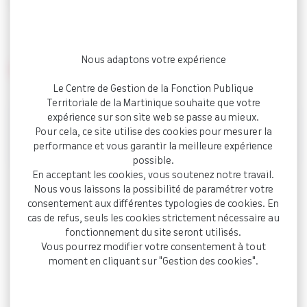
Accueil
Agenda
Sécurité et Conditions de Travail
(F3SCT)
Nous adaptons votre expérience
INFOS PRATIQUES
Le Centre de Gestion de la Fonction Publique
Territoriale de la Martinique souhaite que votre
expérience sur son site web se passe au mieux.
Salle de réunion B (Siège du CDG)
21.01
Pour cela, ce site utilise des cookies pour mesurer la
10h30
performance et vous garantir la meilleure expérience
possible.
En acceptant les cookies, vous soutenez notre travail.
Nous vous laissons la possibilité de paramétrer votre
consentement aux différentes typologies de cookies. En
Retour
cas de refus, seuls les cookies strictement nécessaire au
Publié le
fonctionnement du site seront utilisés.
5 janvier 2026
Vous pourrez modifier votre consentement à tout
moment en cliquant sur "Gestion des cookies".
Partager