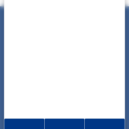
Maison des Collectivités Territoriales
ZAC Étang z’abricots - BP 1169
97249 Fort-de-France Cedex
05 96 70 08 86
Informations
Rapport d’activité