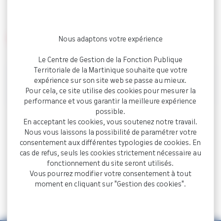
(CMFP)
INFOS PRATIQUES
Nous adaptons votre expérience
Le Centre de Gestion de la Fonction Publique
Territoriale de la Martinique souhaite que votre
Immeuble Saphir du CDG
expérience sur son site web se passe au mieux.
28.03
MARTINIQUE
Pour cela, ce site utilise des cookies pour mesurer la
14h30
performance et vous garantir la meilleure expérience
possible.
En acceptant les cookies, vous soutenez notre travail.
Nous vous laissons la possibilité de paramétrer votre
Retour
consentement aux différentes typologies de cookies. En
Publié le
cas de refus, seuls les cookies strictement nécessaire au
7 mars 2025
fonctionnement du site seront utilisés.
Vous pourrez modifier votre consentement à tout
Partager
moment en cliquant sur "Gestion des cookies".