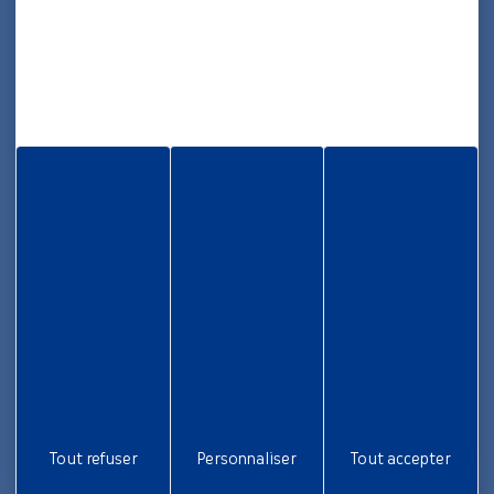
Maison des Collectivités Territoriales
ZAC Étang z’abricots - BP 1169
97249 Fort-de-France Cedex
05 96 70 08 86
Informations
Rapport d’activité
Nous rejoindre
Aide et accessibilité
Plan de site
Gestion des cookies
Liens utiles
Tout refuser
Personnaliser
Tout accepter