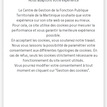
Nous adaptons votre expérience
administrative de Douai
a jugé que le syndrome
anxiodépressif déclaré par un agent, survenu dans un climat
Le Centre de Gestion de la Fonction Publique
professionnel très conflictuel et dégradé,
n’est pas
Territoriale de la Martinique souhaite que votre
imputable au service
, alors même que l’intéressé ne
expérience sur son site web se passe au mieux.
présente aucun antécédent médical, dans la mesure où ses
Pour cela, ce site utilise des cookies pour mesurer la
performance et vous garantir la meilleure expérience
importantes difficultés comportementales et son plaisir « à
possible.
menacer, à rabaisser, à manipuler », sont à l’origine des
En acceptant les cookies, vous soutenez notre travail.
relations toxiques dont il se plaint au sein du service.
Nous vous laissons la possibilité de paramétrer votre
consentement aux différentes typologies de cookies. En
Références :
cas de refus, seuls les cookies strictement nécessaire au
fonctionnement du site seront utilisés.
CAA Douai, 16/10/2024, n° 23DA01615
Vous pourrez modifier votre consentement à tout
moment en cliquant sur "Gestion des cookies".
Retour
Publié le
25 novembre 2024
Partager