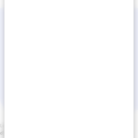
LE CONSEIL DE DISCIPLINE
Le
Conseil de Discipline
est une
émanation de la Commission
Administrative Paritaire (CAP) pour les
fonctionnaires et de la Commission
Consultative Paritaire (CCP) pour les
contractuels.
Le
CDG
MARTINIQUE
assure le secrétariat du
Conseil de Discipline.
Les agents publics territoriaux sont
soumis à un ensemble
d’obligations et de devoirs professionnels
déterminés qui