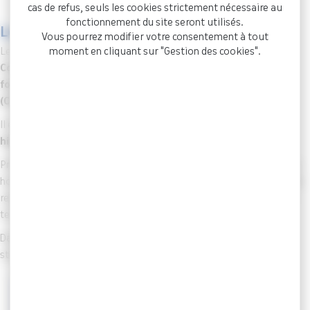
cas de refus, seuls les cookies strictement nécessaire au
fonctionnement du site seront utilisés.
Le fonctionnement
Vous pourrez modifier votre consentement à tout
moment en cliquant sur "Gestion des cookies".
Le Conseil de Discipline est une formation particulière de la
Commission administrative paritaire (CAP)
pour les
fonctionnaires
et de la
Commission consultative paritaire
(CCP)
pour les agents
contractuels
.
Il existe un Conseil de Discipline
pour chaque catégorie
hiérarchique A,B et C
pour les fonctionnaires .
Présidé par un
Magistrat de l’ordre administratif
en activité ou
honoraire, le Conseil de Discipline est constitué en nombre
égal
de
représentants du personnel et de représentants des collectivités
territoriales et de leurs établissements publics.
Dans le cadre de ses missions de secrétariat des instances
statutaires, le
Centre de Gestion
:
Exerce
une mission de conseil auprès de
l’employeur qui envisage de mettre en œuvre une