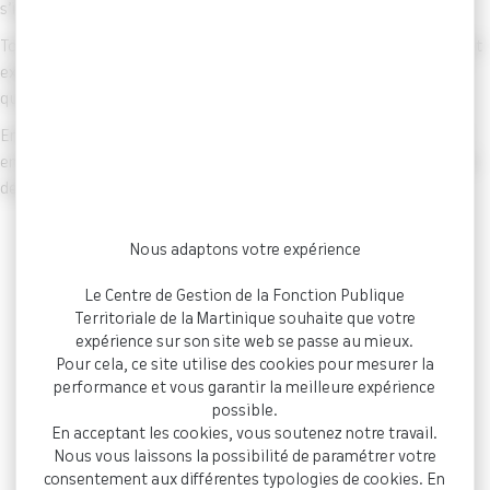
s’imposent à eux
dans l’exercice de leurs missions
.
Tout manquement à l’une de ces obligations constitue une faute et
expose l’agent à une sanction disciplinaire qui ne peut intervenir
qu’à l’issue d’une procédure disciplinaire spécifique.
En fonction de la gravité de la faute et de la sanction disciplinaire
envisagée à l’encontre de l’agent territorial, le Conseil de Discipline
devra obligatoirement être saisi par l’autorité territoriale :
Fonctionnaires titulaires
: sanctions au-
Nous adaptons votre expérience
delà du 1er groupe ;
Le Centre de Gestion de la Fonction Publique
Fonctionnaires stagiaires
: exclusion
Territoriale de la Martinique souhaite que votre
temporaire de fonctions de 4 à 15 jours et
expérience sur son site web se passe au mieux.
exclusion définitive du service ;
Pour cela, ce site utilise des cookies pour mesurer la
performance et vous garantir la meilleure expérience
Agents contractuels de droit public
:
possible.
exclusion temporaire de fonctions et
En acceptant les cookies, vous soutenez notre travail.
licenciement.
Nous vous laissons la possibilité de paramétrer votre
consentement aux différentes typologies de cookies. En