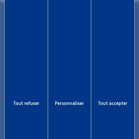
Maison des Collectivités Territoriales
ZAC Étang z’abricots - BP 1169
97249 Fort-de-France Cedex
05 96 70 08 86
Tout refuser
Personnaliser
Tout accepter
Informations
Rapport d’activité