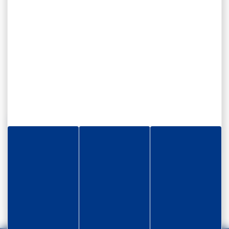
les dispositions communes applicables aux
fonctionnaires stagiaires de la fonction publique
territoriale
Décret 88-145 du 15 février 1988 modifié relatif
aux agents contractuels de la fonction publique
territoriale
Contacts
Service Instances Disciplinaires
Téléphone
: 0596 70 08 86
Mail
:
instancesdisciplinaires@cdg-
martinique.fr