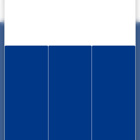
de pilotage des collectivités martiniquaises.
Maison des Collectivités Territoriales
ZAC Étang z’abricots - BP 1169
97249 Fort-de-France Cedex
05 96 70 08 86
Informations