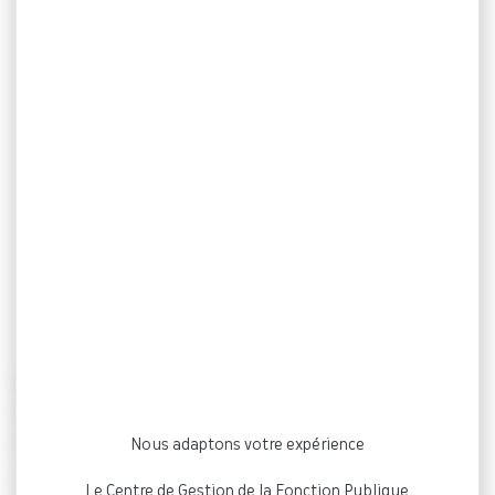
Lancement des rencontres RH et DGS
RESPIR’ACTION : Un temps pour dédié aux DGS pour
prendre du recul et repartir en action.
Nous adaptons votre expérience
Dans un contexte de transformation permanente des
Le Centre de Gestion de la Fonction Publique