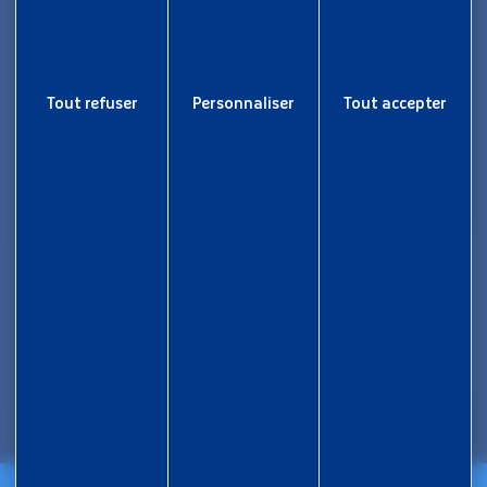
Rapport d’activité
Nous rejoindre
Tout refuser
Personnaliser
Tout accepter
Aide et accessibilité
Plan de site
Gestion des cookies
Liens utiles
Newsletter
Inscrivez-vous pour ne rien rater !
Je m'inscris