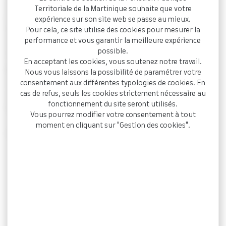
collectivités, les Directeurs généraux des services sont en
Territoriale de la Martinique souhaite que votre
première ligne.
Pilotage stratégique, management des
expérience sur son site web se passe au mieux.
équipes, sécurisation juridique, conduite du
Pour cela, ce site utilise des cookies pour mesurer la
performance et vous garantir la meilleure expérience
changement : les responsabilités sont nombreuses et
possible.
exigeantes.
En acceptant les cookies, vous soutenez notre travail.
RESPIR’ACTION
a été conçu comme un rendez-vous dédié
Nous vous laissons la possibilité de paramétrer votre
aux DGS des collectivités martiniquaises, avec une ambition
consentement aux différentes typologies de cookies. En
cas de refus, seuls les cookies strictement nécessaire au
claire : offrir un cadre confidentiel, structuré et bienveillant
fonctionnement du site seront utilisés.
pour échanger entre pairs dans une configuration informelle.
Vous pourrez modifier votre consentement à tout
moment en cliquant sur "Gestion des cookies".
Ce temps permet de :
Prendre du recul sur les enjeux stratégiques ;
Partager des expériences concrètes et des
pratiques de direction ;
Aborder sans filtre, les difficultés rencontrées
dans l’exercice de la fonction ;
Renforcer la solidarité et la coopération entre
Directions Générales.