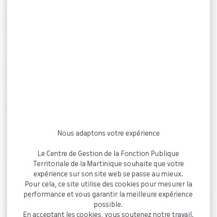
Avec plus de
15 ans d’expérience dans la fonction
publique territoriale et d’État
,
Mme Gladys ARMEDE
incarne le professionnalisme, la rigueur et la passion du
Service Public.
Diplômée d’un
BTS Assistant de direction
et d’une
Maîtrise d’Administration Publique
à l’Université des
Antilles et de la Guyane, elle a construit un parcours riche,
entre
gestion administrative
,
accompagnement RH
et
pilotage de projets
.
Nous adaptons votre expérience
Ses premières années à l’
Office de l’Eau de Martinique
lui
Le Centre de Gestion de la Fonction Publique
ont permis d’exercer des fonctions clés dans l’organisation
Territoriale de la Martinique souhaite que votre
administrative et le suivi des projets techniques. Elle y a
expérience sur son site web se passe au mieux.
Pour cela, ce site utilise des cookies pour mesurer la
notamment conçu la
Charte de normalisation des écrits
performance et vous garantir la meilleure expérience
professionnels
, une initiative innovante visant à harmoniser
possible.
et professionnaliser les pratiques rédactionnelles – preuve de
En acceptant les cookies, vous soutenez notre travail.