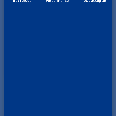
Tout refuser
Personnaliser
Tout accepter
Informations
Rapport d’activité
Nous rejoindre
Aide et accessibilité
Plan de site
Gestion des cookies
Liens utiles
Newsletter
Inscrivez-vous pour ne rien rater !
Je m'inscris