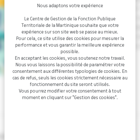
Nous adaptons votre expérience
Il est ici question de
dans les échanges et 
Le Centre de Gestion de la Fonction Publique
Territoriale de la Martinique souhaite que votre
de la liste des destin
expérience sur son site web se passe au mieux.
missions. Le climat cr
Pour cela, ce site utilise des cookies pour mesurer la
performance et vous garantir la meilleure expérience
crainte des invectives
possible.
En acceptant les cookies, vous soutenez notre travail.
Nous vous laissons la possibilité de paramétrer votre
consentement aux différentes typologies de cookies. En
cas de refus, seuls les cookies strictement nécessaire au
fonctionnement du site seront utilisés.
Vous pourrez modifier votre consentement à tout
moment en cliquant sur "Gestion des cookies".
 22LY03696