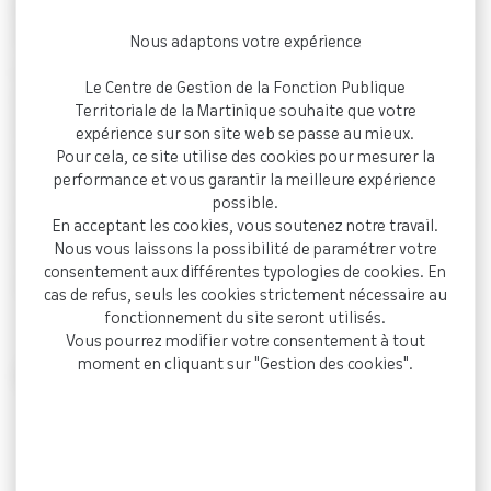
n° 23LY00051 du 30 octobre 2024
traite du motif de non-
renouvellement d’un Contrat à Durée Déterminée.
Nous adaptons votre expérience
L’administration ne fait valoir aucun motif tiré de l’intérêt du
Le Centre de Gestion de la Fonction Publique
service étant de nature à fonder légalement la décision de
Territoriale de la Martinique souhaite que votre
non-renouvellement du CDD d’un agent recruté pour
expérience sur son site web se passe au mieux.
remplacer un fonctionnaire indisponible, en se bornant à faire
Pour cela, ce site utilise des cookies pour mesurer la
valoir que « le retour de cet agent a fait obstacle au
performance et vous garantir la meilleure expérience
possible.
renouvellement » du contrat de l’intéressé, sans toutefois
En acceptant les cookies, vous soutenez notre travail.
aucunement justifier de ce retour, alors que
Nous vous laissons la possibilité de paramétrer votre
concomitamment à ce non-renouvellement, 3 autres agents
consentement aux différentes typologies de cookies. En
contractuels ont été embauchés sur les mêmes fonctions.
cas de refus, seuls les cookies strictement nécessaire au
fonctionnement du site seront utilisés.
Vous pourrez modifier votre consentement à tout
moment en cliquant sur "Gestion des cookies".
Références :
CAA Lyon, 30/10/2024, 23LY00051