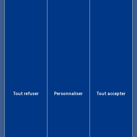
Maison des Collectivités Territoriales
ZAC Étang z’abricots - BP 1169
97249 Fort-de-France Cedex
05 96 70 08 86
Informations
Rapport d’activité
Tout refuser
Personnaliser
Tout accepter
Nous rejoindre
Aide et accessibilité
Plan de site
Gestion des cookies
Liens utiles