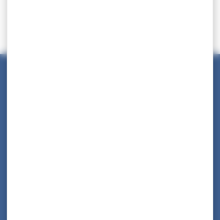
Maison des Collectivités Territoriales
ZAC Étang z’abricots - BP 1169
97249 Fort-de-France Cedex
05 96 70 08 86