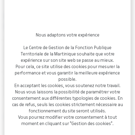
Quelle est la différence entre un grade
et un échelon ?
Nous adaptons votre expérience
Le cadre d’emplois définit le cadre général de vos missions. Ce
cadre d’emploi comporte plusieurs grades. En début de
Le Centre de Gestion de la Fonction Publique
Territoriale de la Martinique souhaite que votre
carrière vous accédez au grade le moins élevé. Vous pourrez
expérience sur son site web se passe au mieux.
accéder au grade supérieur par avancement.
Pour cela, ce site utilise des cookies pour mesurer la
Chaque grade est divisé en échelons. Le passage à l’échelon
performance et vous garantir la meilleure expérience
supérieur s’effectue par ancienneté. Les grades et les
possible.
En acceptant les cookies, vous soutenez notre travail.
échelons forment la grille indiciaire. L’échelon déterminera
Nous vous laissons la possibilité de paramétrer votre
votre rémunération.
consentement aux différentes typologies de cookies. En
cas de refus, seuls les cookies strictement nécessaire au
fonctionnement du site seront utilisés.
< Retour à la Foire aux questions
Vous pourrez modifier votre consentement à tout
moment en cliquant sur "Gestion des cookies".