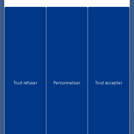
Informations
Rapport d’activité
Nous rejoindre
Aide et accessibilité
Plan de site
Gestion des cookies
Liens utiles
Tout refuser
Personnaliser
Tout accepter
Newsletter
Inscrivez-vous pour ne rien rater !
Je m'inscris