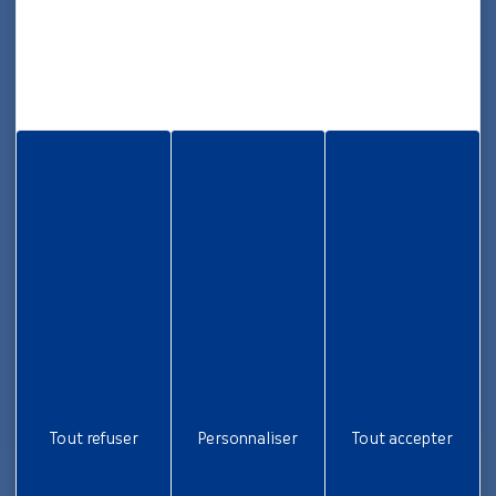
Maison des Collectivités Territoriales
ZAC Étang z’abricots - BP 1169
97249 Fort-de-France Cedex
05 96 70 08 86
Informations
Rapport d’activité
Nous rejoindre
Aide et accessibilité
Plan de site
Gestion des cookies
Liens utiles
Tout refuser
Personnaliser
Tout accepter
Newsletter