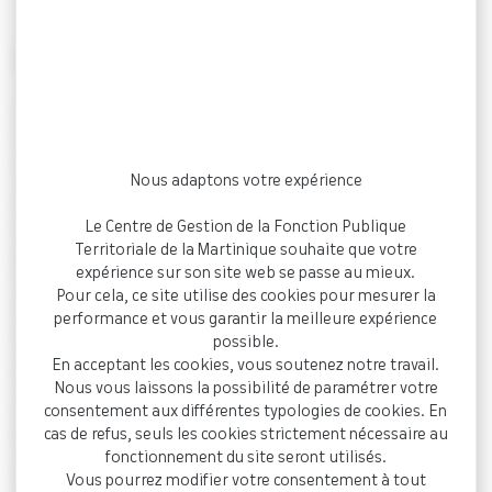
Qu’est-ce qu’un détachement ?
Le détachement est un moyen, pour un fonctionnaire
titulaire, de changer d’emploi tout en gardant un lien avec
son administration d’appartenance.
Nous adaptons votre expérience
Le détachement peut être accordé de droit, comme pour
Le Centre de Gestion de la Fonction Publique
l’exercice d’un mandat syndical, un mandat parlementaire ou
Territoriale de la Martinique souhaite que votre
encore suivre un cycle de préparation à un concours de
expérience sur son site web se passe au mieux.
l’administration. L’administration peut s’y opposer pour des
Pour cela, ce site utilise des cookies pour mesurer la
nécessités de service, mais elle doit alors fournir des
performance et vous garantir la meilleure expérience
arguments objectifs.
possible.
En acceptant les cookies, vous soutenez notre travail.
Le détachement peut durer de 1 à 5 ans.
Nous vous laissons la possibilité de paramétrer votre
La demande de détachement doit être portée par l’agent par
consentement aux différentes typologies de cookies. En
cas de refus, seuls les cookies strictement nécessaire au
écrit à son administration d’appartenance.
fonctionnement du site seront utilisés.
Sa rémunération sera celle instituée par la collectivité
Vous pourrez modifier votre consentement à tout