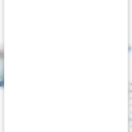
mise en concurrence
CARRIÈRES ET RETRAITE
Assurance statutaire
: Lancement de la
procédure de mise
en concurrence
Le Centre de Gestion de l
Fonction Publique Territorial
de Martinique
lance un
procédure de mise e
concurrence en vue de l
conclusion d’un contrat group
d’assurance statutaire
, dont l