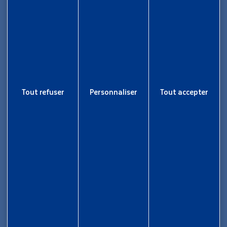
Maison des Collectivités Territoriales
ZAC Étang z’abricots - BP 1169
97249 Fort-de-France Cedex
05 96 70 08 86
Tout refuser
Personnaliser
Tout accepter
Informations
Rapport d’activité
Nous rejoindre
Aide et accessibilité
Plan de site
Gestion des cookies
Liens utiles