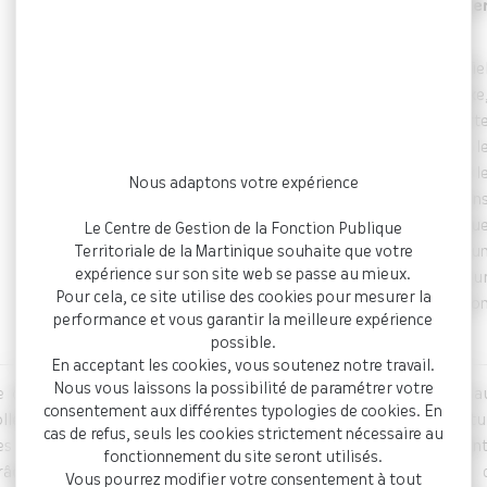
prise d’effet est
prévue au 1e
juillet 2027.
Dans un contexte assurantie
particulièrement complexe
marqué par une fort
dégradation de la sinistralité, l
vieillissement des effectifs et l
Nous adaptons votre expérience
désengagement de certain
assureurs, le CDG Martiniqu
Le Centre de Gestion de la Fonction Publique
s’appuie sur l’expertise d’u
Territoriale de la Martinique souhaite que votre
expérience sur son site web se passe au mieux.
prestataire spécialisé pou
Pour cela, ce site utilise des cookies pour mesurer la
l’accompagner dans la passatio
performance et vous garantir la meilleure expérience
de ce nouveau marché.
possible.
En acceptant les cookies, vous soutenez notre travail.
Nous vous laissons la possibilité de paramétrer votre
e contrat groupe proposé par le Centre de Gestion permettra a
consentement aux différentes typologies de cookies. En
ollectivités et établissements publics de bénéficier d’une couvertu
cas de refus, seuls les cookies strictement nécessaire au
es risques liés aux absences pour raison de santé de leurs agent
fonctionnement du site seront utilisés.
râce au principe de mutualisation et au poids financier 
Vous pourrez modifier votre consentement à tout